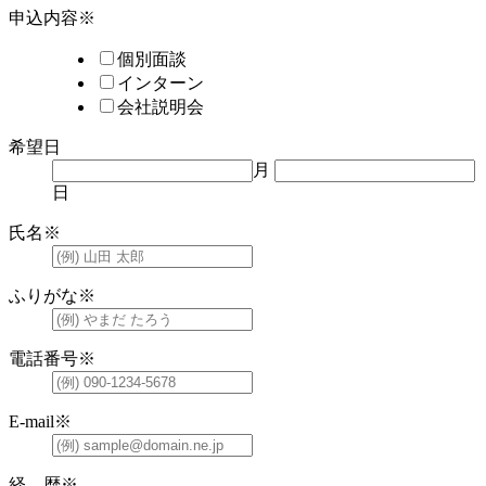
申込内容
※
個別面談
インターン
会社説明会
希望日
月
日
氏
名
※
ふりがな
※
電話番号
※
E-mail
※
経 歴
※