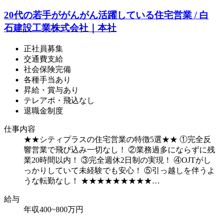
20代の若手ががんがん活躍している住宅営業 / 白
石建設工業株式会社｜本社
正社員募集
交通費支給
社会保険完備
各種手当あり
昇給・賞与あり
テレアポ・飛込なし
退職金制度
仕事内容
★★シティプラスの住宅営業の特徴5選★★ ①完全反
響営業で飛び込み一切なし！ ②業務過多にならずに残
業20時間以内！ ③完全週休2日制の実現！ ④OJTがし
っかりしていて未経験でも安心！ ⑤引っ越しを伴うよ
うな転勤なし！ ★★★★★★★★★…
給
与
年収400~800万円