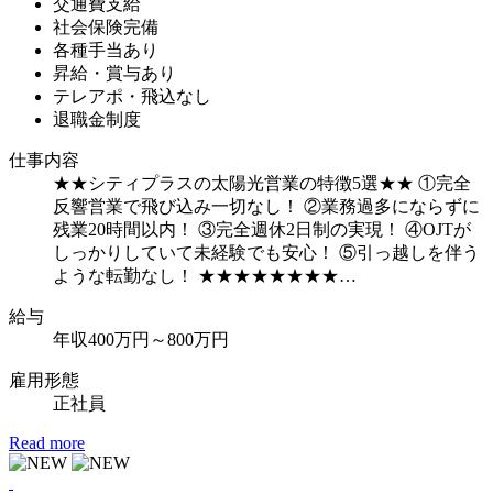
交通費支給
社会保険完備
各種手当あり
昇給・賞与あり
テレアポ・飛込なし
退職金制度
仕事内容
★★シティプラスの太陽光営業の特徴5選★★ ①完全
反響営業で飛び込み一切なし！ ②業務過多にならずに
残業20時間以内！ ③完全週休2日制の実現！ ④OJTが
しっかりしていて未経験でも安心！ ⑤引っ越しを伴う
ような転勤なし！ ★★★★★★★★…
給
与
年収400万円～800万円
雇用形態
正社員
Read more