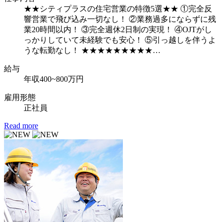
★★シティプラスの住宅営業の特徴5選★★ ①完全反
響営業で飛び込み一切なし！ ②業務過多にならずに残
業20時間以内！ ③完全週休2日制の実現！ ④OJTがし
っかりしていて未経験でも安心！ ⑤引っ越しを伴うよ
うな転勤なし！ ★★★★★★★★★…
給
与
年収400~800万円
雇用形態
正社員
Read more