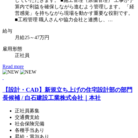
していただきます。 ■施工管理（原価管理） 工事が予
算内で利益を確保しながら進むよう管理します。 「経
営感覚」を持ちながら現場を動かす重要な役割です。
■工程管理 職人さんや協力会社と連携し、…
給
与
月給25～47万円
雇用形態
正社員
Read more
【設計・CAD】新規立ち上げの住宅設計部の部門
長候補 / 白石建設工業株式会社｜本社
正社員募集
交通費支給
社会保険完備
各種手当あり
昇給・賞与あり