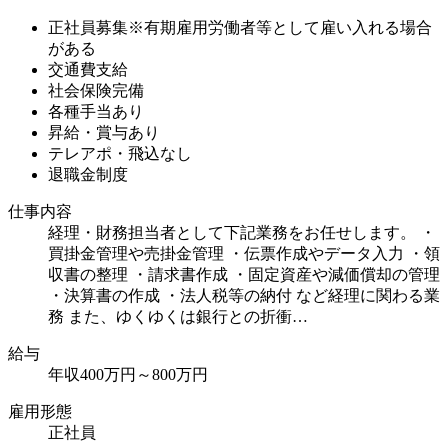
正社員募集※有期雇用労働者等として雇い入れる場合
がある
交通費支給
社会保険完備
各種手当あり
昇給・賞与あり
テレアポ・飛込なし
退職金制度
仕事内容
経理・財務担当者として下記業務をお任せします。 ・
買掛金管理や売掛金管理 ・伝票作成やデータ入力 ・領
収書の整理 ・請求書作成 ・固定資産や減価償却の管理
・決算書の作成 ・法人税等の納付 など経理に関わる業
務 また、ゆくゆくは銀行との折衝…
給
与
年収400万円～800万円
雇用形態
正社員